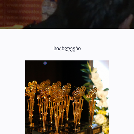
ᲡᲘᲐᲮᲚᲔᲔᲑᲘ