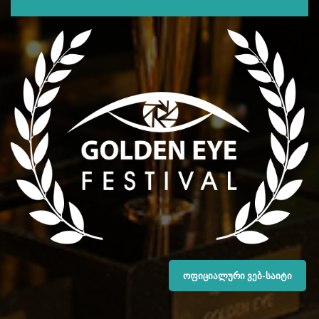
ᲝᲤᲘᲪᲘᲐᲚᲣᲠᲘ ᲕᲔᲑ-ᲡᲐᲘᲢᲘ