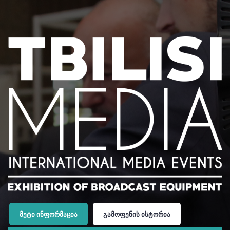
ᲛᲔᲢᲘ ᲘᲜᲤᲝᲠᲛᲐᲪᲘᲐ
ᲒᲐᲛᲝᲤᲔᲜᲘᲡ ᲘᲡᲢᲝᲠᲘᲐ